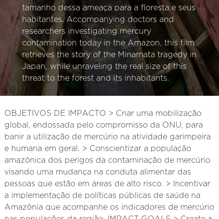
tamanho dessa ameaça para a floresta e seus
habitantes. Accompanying doctors and
researchers investigating mercury
contamination today in the Amazon, this film
retrieves the story of the Minamata tragedy in
Japan, while unraveling the real size of this
threat to the forest and its inhabitants.
OBJETIVOS DE IMPACTO > Criar uma mobilização
global, endossada pelo compromisso da ONU, para
banir a utilização de mercúrio na atividade garimpeira
e humana em geral. > Conscientizar a população
amazônica dos perigos da contaminação de mercúrio
visando uma mudança na conduta alimentar das
pessoas que estão em áreas de alto risco. > Incentivar
a implementação de políticas públicas de saúde na
Amazônia que acompanhe os indicadores de mercúrio