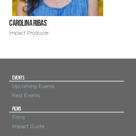
CAROLINA RIBAS
Impact Producer
EVENTS
Upcoming Events
Past Events
FILMS
Films
Impact Guide