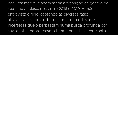
por uma mãe que acompanha a transição de gênero de
seu filho adolescente: entre 2016 e 2019. A mãe
entrevista o filho, captando as diversas fases
atravessadas com todos os conflitos, certezas e
incertezas que o perpassam numa busca profunda por
sua identidade, ao mesmo tempo que ela se confronta
com seus próprios paradigmas antigos. “Limiar” is an
autobiographical documentary made by a mother who
follows the gender transition of her teenage son:
between 2016 and 2019 she interviews him addressing
the conflicts, certainties and uncertainties that
permeate him in a deep search for his identity. At the
same time, the mother, revealed through a first-person
narration and her voice that talks to her son behind the
camera, also goes through a transformation process
that forces her to break old paradigms, face fears and
dismantle prejudices.